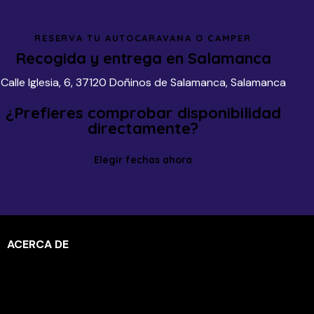
RESERVA TU AUTOCARAVANA O CAMPER
Recogida y entrega en Salamanca
Calle Iglesia, 6, 37120 Doñinos de Salamanca, Salamanca
¿Prefieres comprobar disponibilidad
directamente?
Elegir fechas ahora
ACERCA DE
En Martivans alquilamos campers y autocaravanas
para que puedas disfrutar de una aventura en cada
viaje.