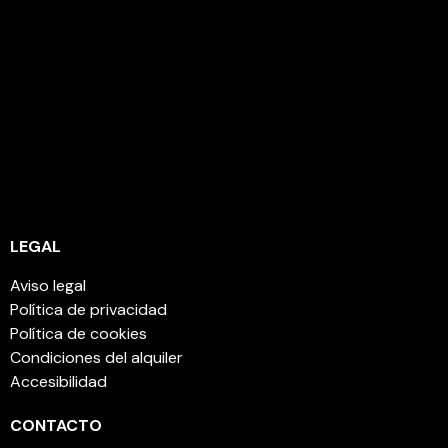
Disponemos de diferentes modelos y capacidades
que podrás elegir en función de tus necesidades.
Si llevas tiempo soñando con libertad, autonomía y
naturaleza, el mundo Martivans es tu lugar.
Bienvenido. Aquí comienza la aventura
LEGAL
Aviso legal
Política de privacidad
Política de cookies
Condiciones del alquiler
Accesibilidad
CONTACTO